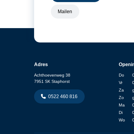
Mailen
Adres
Openin
Achthoevenweg 38
Do
7951 SK Staphorst
Vr
Za
0522 460 816
Zo
Ma
Di
Wo