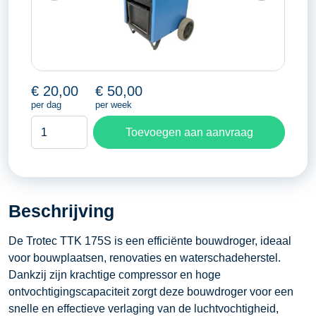
€
20,00
€
50,00
per dag
per week
Bouwdroger
Toevoegen aan aanvraag
250
m³
aantal
Beschrijving
De Trotec TTK 175S is een efficiënte bouwdroger, ideaal
voor bouwplaatsen, renovaties en waterschadeherstel.
Dankzij zijn krachtige compressor en hoge
ontvochtigingscapaciteit zorgt deze bouwdroger voor een
snelle en effectieve verlaging van de luchtvochtigheid,